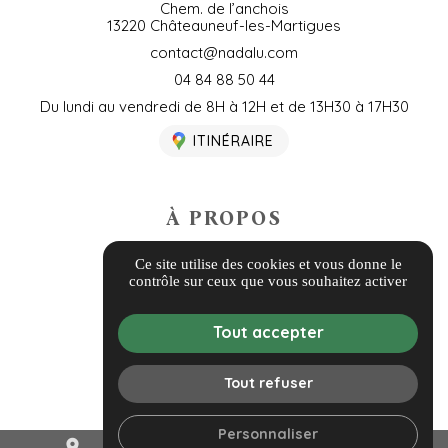
Chem. de l’anchois
13220 Châteauneuf-les-Martigues
contact@nadalu.com
04 84 88 50 44
Du lundi au vendredi de 8H à 12H et de 13H30 à 17H30
ITINÉRAIRE
À PROPOS
Informations complémentaires
Ce site utilise des cookies et vous donne le
contrôle sur ceux que vous souhaitez activer
Mentions légales
Politique de confidentialité
Tout accepter
Guide local
Gestion des cookies
Tout refuser
Personnaliser
place
mail
call